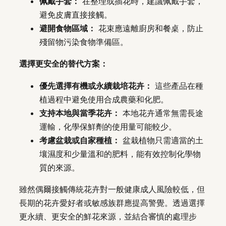
佩戴手套：
在整理或插花時，建議佩戴手套，
避免皮膚直接接觸。
避開食物區域：
花束應遠離廚房和餐桌，防止
殘留物污染食物準備區。
選擇更安全的替代方案：
優先選擇有機或永續栽培花卉：
這些產品在種
植過程中避免使用合成農藥和化肥。
支持本地與當季花卉：
本地花卉通常無需長途
運輸，化學保鮮劑的使用量可能較少。
考慮盆栽或自家種植：
盆栽植物只需適當的土
壤濕度和少量溫和的肥料，能有效控制化學物
質的來源。
雖然偶爾接觸傳統花卉對一般健康成人風險較低，但
長期的花卉愛好者或敏感族群應提高警覺。透過選擇
更永續、更安全的鮮花來源，並結合審慎的處理步