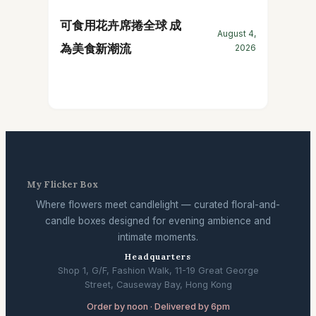
可食用花卉席捲全球 成
August 4,
為美食新潮流
2026
My Flicker Box
Where flowers meet candlelight — curated floral-and-
candle boxes designed for evening ambience and
intimate moments.
Headquarters
Shop 1, G/F, Fashion Walk, 11-19 Great George
Street, Causeway Bay, Hong Kong
Order by noon · Delivered by 6pm