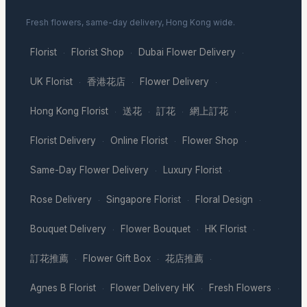
Fresh flowers, same-day delivery, Hong Kong wide.
Florist
Florist Shop
Dubai Flower Delivery
·
·
·
UK Florist
香港花店
Flower Delivery
·
·
·
Hong Kong Florist
送花
訂花
網上訂花
·
·
·
·
Florist Delivery
Online Florist
Flower Shop
·
·
·
Same-Day Flower Delivery
Luxury Florist
·
·
Rose Delivery
Singapore Florist
Floral Design
·
·
·
Bouquet Delivery
Flower Bouquet
HK Florist
·
·
·
訂花推薦
Flower Gift Box
花店推薦
·
·
·
Agnes B Florist
Flower Delivery HK
Fresh Flowers
·
·
·