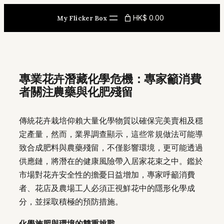
Skip
HK$ 0.00
My Flicker Box
to
content
專業花卉潛藏化學危機：專家籲消費
者關注農藥與化肥殘留
傳統花卉栽培仰賴大量化學物質以確保完美賣相及穩
定產量，然而，業界調查顯示，這些常規做法可能導
致合成肥料與農藥殘留，不僅影響環境，更可能透過
供應鏈，將潛在的健康風險帶入居家花束之中。鑑於
市場對花卉安全性的擔憂日益增加，專家呼籲消費
者、花店及農場工人必須正視鮮花中的隱形化學成
分，並採取積極的預防措施。
化學施肥與環境的雙重挑戰