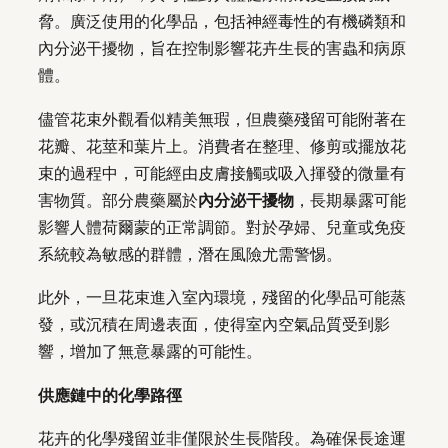
脅。廣泛使用的化學品，包括神經毒性的有機磷類和
內分泌干擾物，旨在控制影響花卉生長的害蟲和病原
體。
儘管花束外觀看似精美無瑕，但農藥殘留可能附著在
花瓣、花莖和葉片上。消費者在整理、修剪或擺放花
束的過程中，可能經由皮膚接觸或吸入揮發的微量有
害物質。部分農藥屬於
內分泌干擾物
，長期暴露可能
影響人體荷爾蒙的正常調節。對於孕婦、兒童或免疫
系統較為敏感的群體，潛在風險尤需警惕。
此外，一旦花束進入室內環境，殘留的化學品可能蒸
發，或沉積在周邊表面，使得室內空氣品質受到影
響，增加了無意暴露的可能性。
供應鏈中的化學路徑
花卉的化學殘留並非僅限於生長階段。為確保長途運