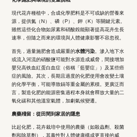
現代花卉種植中，合成化學肥料是不可或缺的營養來
源，提供氮（N）、磷（P）、鉀（K）等關鍵元素。
雖然這些化合物如尿素和硝酸銨能顯著提高花卉生長
速率，但隨之而來的環境與人體健康影響不容忽視。
首先，過量施肥會造成嚴重的
水體污染
。滲入地下水
或流入河流的硝酸鹽可能對水源造成威脅，間接增加
嬰兒高铁血紅蛋白血症（俗稱「藍嬰症」）及某些癌
症的風險。其次，長期且過度的化肥使用會改變土壤
的化學平衡，可能導致鎘等重金屬的累積。更廣泛而
言，製造化肥的能源密集過程本身就會釋放大量的二
氧化碳和其他溫室氣體，加劇氣候變遷。
農藥殘留：從田間到家居的隱患
比起化肥，花卉栽培中使用的農藥（如殺蟲劑、殺菌
劑和除草劑），其毒性對人體健康構成更直接的威