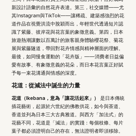
新設計語彙的自然花卉表達。第三，社交媒體——尤
其Instagram與TikTok——讓稀疏、建築感強烈的花
道作品在視覺洪流中脫穎而出，年輕世代透過短片認
識了紫藤、彼岸花與花言葉的象徵意義。第四，日本
旅遊熱潮讓數以百萬計的旅客親身體驗櫻花祭、菊花
展與紫藤隧道，帶回對花卉情感與精神層面的理解。
最後，如同慢食運動的「花卉版」——消費者日益偏
愛有故事、有象徵意義的花朵，而日本花言葉正好賦
予每一束花溝通與情感的深度。
花道：從減法中誕生的力量
花道（Ikebana，意為「讓花活起來」）
是日本傳統
插花藝術，起源於六世紀的佛教供花，如今與茶道、
香道並列為日本三大古典雅道。與西方「加法式」的
花藝不同，花道是「減法」的實踐：每個枝條、每片
葉子都必須證明自己的存在，無法證明者即須移除。