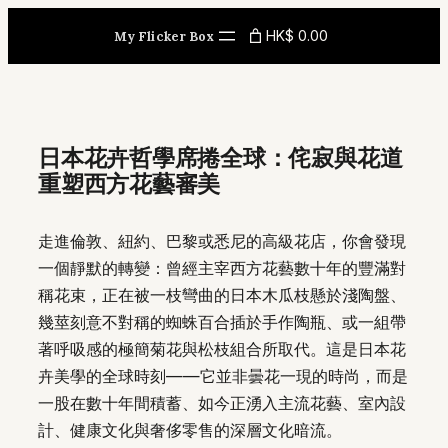
Skip
HK$ 0.00
My Flicker Box
to
content
日本花卉哲學席捲全球：侘寂與花道
重塑西方花藝審美
走進倫敦、紐約、巴黎或悉尼的高級花店，你會發現
一個靜默的轉變：曾經主宰西方花藝數十年的豐滿對
稱花束，正在被一枝彎曲的日本木瓜枝懸於淺陶盤、
幾莖刻意不對稱的蜘蛛百合插於手作陶瓶、或一組帶
著呼吸感的極簡菊花與松枝組合所取代。這是日本花
卉美學的全球時刻——它並非曇花一現的時尚，而是
一股在數十年間積蓄、如今正湧入主流花藝、室內設
計、健康文化與奢侈零售的深層文化暗流。