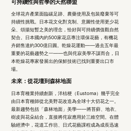
可持續性與哲學的天然聯盟
全球花卉產業面臨碳足跡、農藥使用及包裝廢棄等可
持續性挑戰。日本花文化對克制、意圖性使用更少花
朵、頌揚短暫之美的理念，恰好與可持續價值觀自然
契合。日本國內約500家花店專注環保花藝，有機花
卉銷售達約300億日圓。乾燥花運動——過去五年最
重要的花藝趨勢之一——也與侘寂美學不謀而合，日
本乾燥花專家發展出的保鮮技術已找到重要出口市
場。
未來：從花壇到森林地面
日本育種業持續創新，洋桔梗（Eustoma）幾乎完全
由日本育種師從北美野花改造為全球十大切花之一。
最新趨勢包括「森林地面」美學——將苔蘚、地衣、
樹皮與花朵結合，直接將侘寂應用於三維空間。在體
驗經濟中，花道工作坊、日式花藝課程成為成長迅速