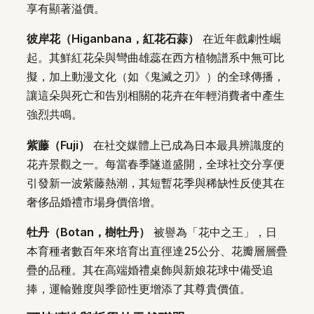
享有顯著溢價。
彼岸花（Higanbana，紅花石蒜）
在近年戲劇性崛
起。其鮮紅花朵與彎曲雄蕊在西方植物譜系中無可比
擬，加上動漫文化（如《鬼滅之刃》）的全球傳播，
讓這朵與死亡和告別相關的花卉在年輕消費者中產生
強烈共鳴。
紫藤（Fuji）
在社交媒體上已成為日本最具辨識度的
花卉景觀之一。每當春季隧道盛開，全球社交分享便
引發新一波紫藤熱潮，其短暫花季與稀缺性反使其在
奢侈品婚禮市場身價倍增。
牡丹（Botan，樹牡丹）
被譽為「花中之王」，日
本育種者數百年來培育出直徑達25公分、花瓣層層疊
疊的品種。其在高端婚禮桌飾與新娘花球中備受追
捧，運輸難度與季節性更增添了其尊貴價值。