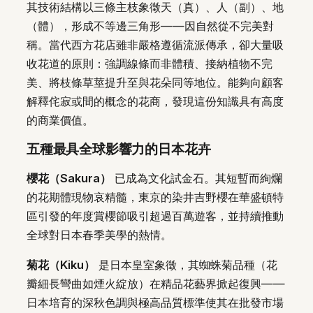
其技術結構以三條主枝象徵天（真）、人（副）、地
（體），形成不等邊三角形——因自然從不完美對
稱。當代西方花店雖非嚴格遵循流派傳承，卻大量吸
收花道的原則：強調線條而非體積、接納植物不完
美、將枝條草莖提升至與花朵同等地位。能夠向顧客
解釋侘寂或間的概念的花商，發現這份知識具有高度
的商業價值。
五種最具全球影響力的日本花卉
櫻花（Sakura）
已成為文化試金石。其短暫而絢爛
的花期體現物哀精髓，東京的染井吉野櫻在華盛頓特
區引發的年度賞櫻節吸引超過百萬遊客，並持續推動
全球對日本春季美學的熱情。
菊花（Kiku）
是日本皇室象徵，其蜘蛛菊品種（花
瓣細長彎曲如煙火綻放）在精品花藝界掀起復興——
日本培育的深秋色調與極高品質標準使其在批發市場