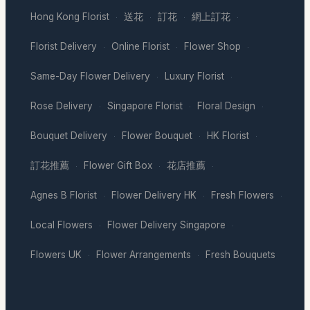
Hong Kong Florist
送花
訂花
網上訂花
·
·
·
·
Florist Delivery
Online Florist
Flower Shop
·
·
·
Same-Day Flower Delivery
Luxury Florist
·
·
Rose Delivery
Singapore Florist
Floral Design
·
·
·
Bouquet Delivery
Flower Bouquet
HK Florist
·
·
·
訂花推薦
Flower Gift Box
花店推薦
·
·
·
Agnes B Florist
Flower Delivery HK
Fresh Flowers
·
·
·
Local Flowers
Flower Delivery Singapore
·
·
Flowers UK
Flower Arrangements
Fresh Bouquets
·
·