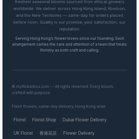
freshest seasonal blooms sourced from ethical growers
worldwide. We deliver across Hong Kong Island, Kowloon,
and the New Territories — same-day for orders placed
before noon. Quality is our promise; your satisfaction, our
reputation.
Serving Hong Kong’s flower lovers since our founding. Each
arrangement carries the care and attention of a team that treats
floristry as both craft and calling.
© myflickerbox.com — All rights reserved. Every bloom,
crafted with purpose.
Fresh flowers, same-day delivery, Hong Kong wide.
Florist
Florist Shop
Dubai Flower Delivery
·
·
·
UK Florist
香港花店
Flower Delivery
·
·
·