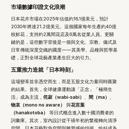
市場數據印證文化浪潮
日本花卉市場在2025年估值約16.1億美元，預計
2030年將達21.2億美元。這個國家每年生產約40億
枝鮮花，支持約2萬間花店及6萬名從業人員。更關
鍵的是，這些數字背後是一個與文化、宗教、儀式及
日常傳統深度交織的國度——其美學、品種與哲學基
礎，正對全球花藝產業產生巨大的引力。
五重推力造就「日本時刻」
這場變革並非憑空而生，而是五股文化力量同時匯聚
的結果。首先，全球健康運動讓「正念」「極簡生
活」成為主流，
侘寂（wabi-sabi）
、
間（ma）
、
物哀（mono no aware）
與
花言葉
（hanakotoba）
等日式概念進入數十國消費者的
詞彙庫。其次，室內設計從千禧年初的繁複轉向清淨
空間，日本花藝對負空間與雕塑感的頌揚，恰好成為