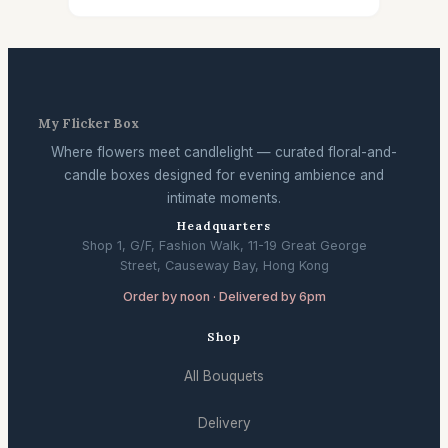
My Flicker Box
Where flowers meet candlelight — curated floral-and-
candle boxes designed for evening ambience and
intimate moments.
Headquarters
Shop 1, G/F, Fashion Walk, 11-19 Great George
Street, Causeway Bay, Hong Kong
Order by noon · Delivered by 6pm
Shop
All Bouquets
Delivery