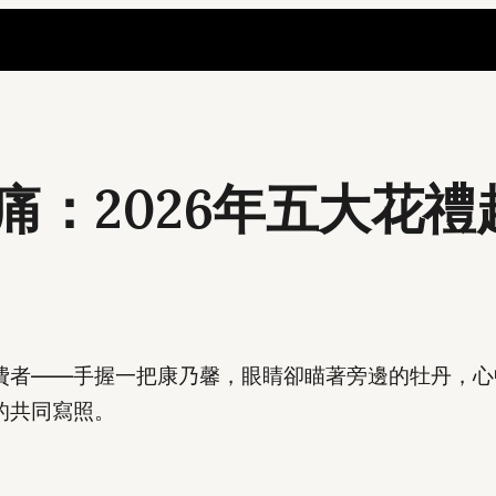
痛：2026年五大花
費者——手握一把康乃馨，眼睛卻瞄著旁邊的牡丹，心
的共同寫照。