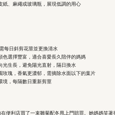
皮紙、麻繩或玻璃瓶，展現低調的用心
，需每日斜剪花莖並更換清水
顏色選擇豐富，適合喜愛長久陪伴的媽媽
向光生長，避免陽光直射，隔日換水
園玫瑰，香氣更濃郁，需摘除水面以下的葉片
環境，每隔數日重新剪莖
匆匆在便利店買了一束雛菊配冬甩上門賠罪。她媽媽笑