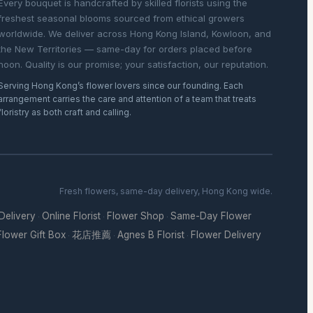
Every bouquet is handcrafted by skilled florists using the
freshest seasonal blooms sourced from ethical growers
worldwide. We deliver across Hong Kong Island, Kowloon, and
the New Territories — same-day for orders placed before
noon. Quality is our promise; your satisfaction, our reputation.
Serving Hong Kong’s flower lovers since our founding. Each
arrangement carries the care and attention of a team that treats
floristry as both craft and calling.
Fresh flowers, same-day delivery, Hong Kong wide.
 Delivery
Online Florist
Flower Shop
Same-Day Flower
·
·
·
Flower Gift Box
花店推薦
Agnes B Florist
Flower Delivery
·
·
·