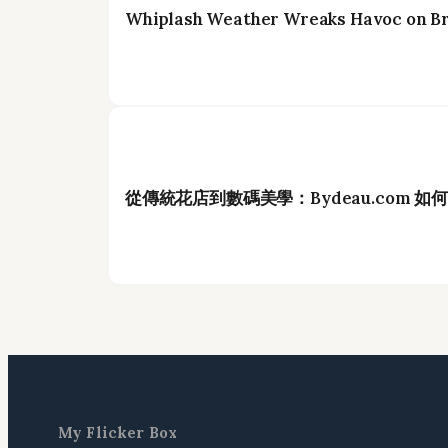
Whiplash Weather Wreaks Havoc on Br
從傳統花店到數碼美學：Bydeau.com 
My Flicker Box