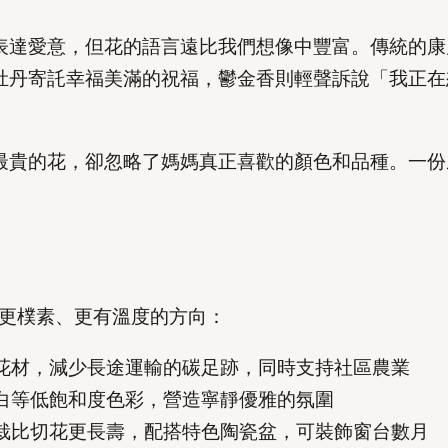
表達愛意，但花的語言遠比我們想像中豐富。傳統的康
牡丹寄託幸福美滿的祝福，鬱金香則輕聲訴說「我正在
最貴的花，卻忽略了媽媽真正喜歡的顏色和品種。一份
向更樸素、更有溫度的方向：
花材，減少長途運輸的碳足跡，同時支持社區農業
白等低飽和度色彩，營造寧靜優雅的氛圍
栽比切花更長壽，配搭特色陶瓷盆，可裝飾窗台數月