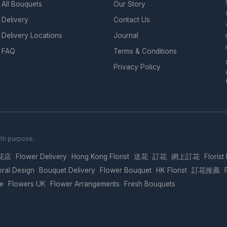
All Bouquets
Our Story
.
Delivery
Contact Us
Delivery Locations
Journal
FAQ
Terms & Conditions
Privacy Policy
ith purpose.
花店
Flower Delivery
Hong Kong Florist
送花
訂花
網上訂花
Florist
·
·
·
·
·
·
oral Design
Bouquet Delivery
Flower Bouquet
HK Florist
訂花推薦
·
·
·
·
·
re
Flowers UK
Flower Arrangements
Fresh Bouquets
·
·
·