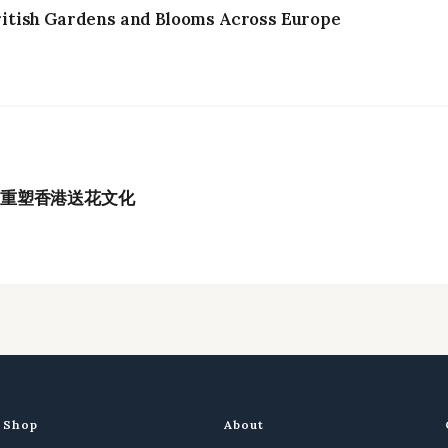
itish Gardens and Blooms Across Europe
如何重塑香港送花文化
Shop
About