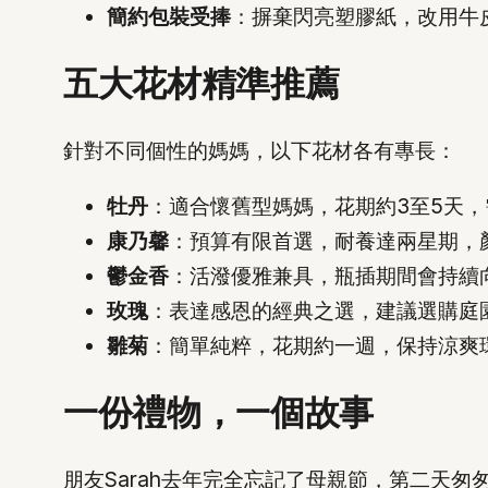
簡約包裝受捧
：摒棄閃亮塑膠紙，改用牛
五大花材精準推薦
針對不同個性的媽媽，以下花材各有專長：
牡丹
：適合懷舊型媽媽，花期約3至5天
康乃馨
：預算有限首選，耐養達兩星期，
鬱金香
：活潑優雅兼具，瓶插期間會持續
玫瑰
：表達感恩的經典之選，建議選購庭
雛菊
：簡單純粹，花期約一週，保持涼爽
一份禮物，一個故事
朋友Sarah去年完全忘記了母親節，第二天