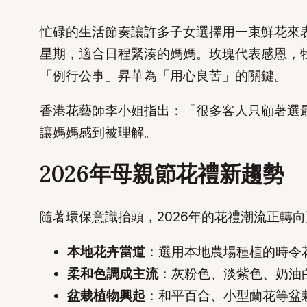
忙碌的生活節奏讓許多子女選擇用一束鮮花來
星期，適合日程緊湊的媽媽。玫瑰代表感恩，
「例行公事」昇華為「用心良苦」的關鍵。
香港花藝師李小姐指出：「很多客人只顧著選
讓媽媽感到被理解。」
2026年母親節花禮新趨勢
隨著環保意識抬頭，2026年的花禮潮流正轉
本地花卉當道
：選用本地農場種植的時令
柔和色調成主流
：灰粉色、淡紫色、奶油
盆栽植物興起
：和平百合、小型蘭花等盆