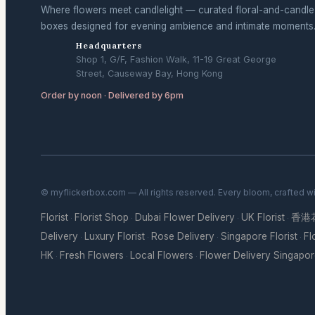
Where flowers meet candlelight — curated floral-and-candle
boxes designed for evening ambience and intimate moments
Headquarters
Shop 1, G/F, Fashion Walk, 11-19 Great George
Street, Causeway Bay, Hong Kong
Order by noon · Delivered by 6pm
© myflickerbox.com — All rights reserved. Every bloom, crafted w
Florist
Florist Shop
Dubai Flower Delivery
UK Florist
香港
·
·
·
·
Delivery
Luxury Florist
Rose Delivery
Singapore Florist
Fl
·
·
·
·
HK
Fresh Flowers
Local Flowers
Flower Delivery Singapo
·
·
·