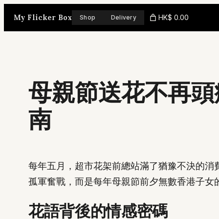
Skip
My Flicker Box
HK$ 0.00
Shop
Delivery
to
content
母親節送花不再頭
南
每年五月，超市花架前總站滿了猶豫不決的消
孤軍奮戰，而是每年母親節前夕無數香港子女
花語背後的情感密碼