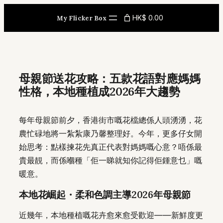
Skip
HK$ 0.00
My Flicker Box
to
content
母親節送花攻略：五款花語對應媽媽
性格，本地種植成2026年大趨勢
每年母親節前夕，香港街市嘅花檔總係人頭湧湧，花
農忙碌地將一紮紮康乃馨整理好。今年，更多仔女開
始思考：點樣揀花先真正代表對媽媽嘅心意？唔係最
貴最靚，而係嗰種「佢一睇就知你記得佢鍾意乜」嘅
暖意。
本地花崛起・柔和色調主導2026年母親節
近幾年，本地種植嘅花卉愈來愈受歡迎——新鮮度更