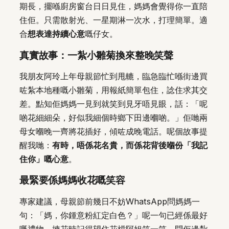
期長，擺喺廚房窗台日日見住，媽媽會覺得你一直陪
住佢。只需散射光、一星期淋一次水，打理簡單。適
合
想表達持續心意
嘅仔女。
真實故事：一紮小雛菊換來整晚笑聲
我朋友阿玲上年母親節忙到甩轆，臨急臨忙喺街邊買
咗紮本地種嘅小雛菊，用報紙簡單包住，諗住求其交
差。點知佢媽媽一見到就笑到見牙唔見眼，話：「呢
啲花細細朵，好似我細個時鄉下田邊嗰啲。」佢哋兩
母女嗰晚一齊將花插好，傾咗成晚電話。呢個故事提
醒我哋：
有時，唔係花名貴，而係花背後嗰份「我記
住你」嘅心意
。
最緊要係媽媽收花嘅笑容
專家建議，母親節前幾日不妨WhatsApp問媽媽一
句：「媽，你鍾意粉紅定白色？」呢一句已經係最好
嘅禮物。揀花時記得望住花檔阿姐笑一笑，問佢邊紮