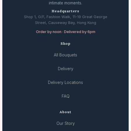
intimate moments.
Headquarters
Shop 1, G/F, Fashion Walk, 11-19 Great George
Street, Causeway Bay, Hong Kong
Order by noon · Delivered by 6pm
Shop
All Bouquets
Delivery
Delivery Locations
FAQ
About
Our Story