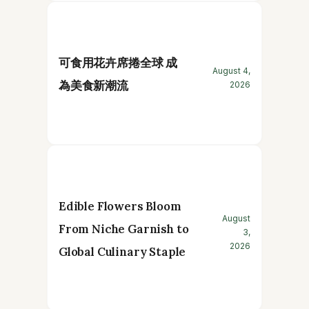
可食用花卉席捲全球 成
August 4,
為美食新潮流
2026
Edible Flowers Bloom
August
From Niche Garnish to
3,
2026
Global Culinary Staple