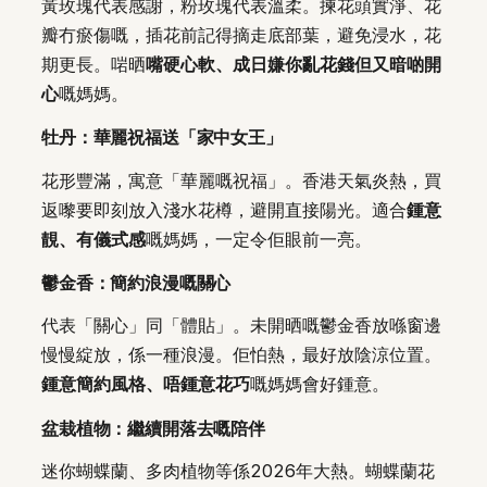
黃玫瑰代表感謝，粉玫瑰代表溫柔。揀花頭實淨、花
瓣冇瘀傷嘅，插花前記得摘走底部葉，避免浸水，花
期更長。啱晒
嘴硬心軟、成日嫌你亂花錢但又暗啲開
心
嘅媽媽。
牡丹：華麗祝福送「家中女王」
花形豐滿，寓意「華麗嘅祝福」。香港天氣炎熱，買
返嚟要即刻放入淺水花樽，避開直接陽光。適合
鍾意
靚、有儀式感
嘅媽媽，一定令佢眼前一亮。
鬱金香：簡約浪漫嘅關心
代表「關心」同「體貼」。未開晒嘅鬱金香放喺窗邊
慢慢綻放，係一種浪漫。佢怕熱，最好放陰涼位置。
鍾意簡約風格、唔鍾意花巧
嘅媽媽會好鍾意。
盆栽植物：繼續開落去嘅陪伴
迷你蝴蝶蘭、多肉植物等係2026年大熱。蝴蝶蘭花