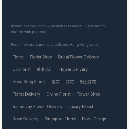
© myflickerbox.com — All rights reserved. Every bloom,
crafted with purpose.
Fresh flowers, same-day delivery, Hong Kong wide.
Florist
Florist Shop
Dubai Flower Delivery
·
·
·
UK Florist
香港花店
Flower Delivery
·
·
·
Hong Kong Florist
送花
訂花
網上訂花
·
·
·
·
Florist Delivery
Online Florist
Flower Shop
·
·
·
Same-Day Flower Delivery
Luxury Florist
·
·
Rose Delivery
Singapore Florist
Floral Design
·
·
·