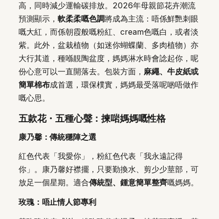
高，同時減少運輸碳排放。2026年母親節花卉潮流
預測顯示，
軟柔柔嘅色調
將成為主流：唔係鮮艷刺眼
嘅大紅，而係朝霞般嘅粉紅、cream色嘅白，或者淡
紫。此外，盆栽植物（如迷你蝴蝶蘭、多肉植物）亦
大行其道，種喺靚陶盆度，媽媽淋水時會諗起你，呢
份心意可以一直開落去。包裝方面，
麻繩、牛皮紙或
簡單棉布
成首選，環保樸實，媽媽最受落呢啲唔做作
嘅心思。
五款花・五種心聲：揀啱媽媽嘅性格
康乃馨：傳統穩陣之選
紅色代表「我愛你」，粉紅色代表「我永遠記得
你」。康乃馨好襟擺，只要勤換水、剪少少莖部，可
放足一個星期。適合
傳統型、鍾意簡單整齊
嘅媽媽。
玫瑰：唔止情人節專利