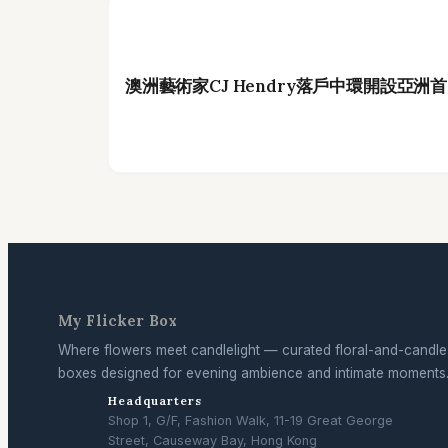
澳洲藝術家CJ Hendry落戶中環開設亞
My Flicker Box
Where flowers meet candlelight — curated floral-and-candle
boxes designed for evening ambience and intimate moments
Headquarters
Shop 1, G/F, Fashion Walk, 11-19 Great George
Street, Causeway Bay, Hong Kong