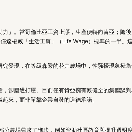
動力」。當哥倫比亞工資上漲，生產便轉向肯亞；隨後
僅達權威「生活工資」（Life Wage）標準的一半
研究發現，在等級森嚴的花卉農場中，性騷擾現象極為
量，卻屢遭打壓。目前僅有肯亞擁有較健全的集體談判
織起來，而非單靠企業自發的道德承諾。
體系為部分農場帶來了進步，例如資助社區教育與提升透