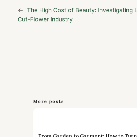
←
The High Cost of Beauty: Investigating L
Cut-Flower Industry
More posts
From Garden to Garment: How to Turn 