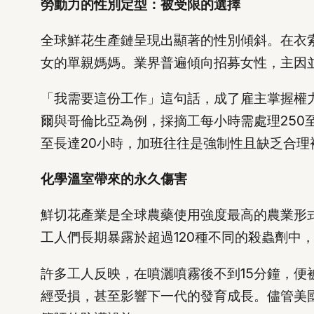
勞動力的性別定型：被受限的選擇
全球鮮花生產鏈呈現出顯著的性別傾斜。在衣
女的單親媽媽。業界普遍傾向招募女性，主因
「我需要這份工作」這句話，成了雇主掌握權
爾與哥倫比亞為例，採摘工每小時需處理250至
至長達20小時，加班往往是強制性且缺乏合理
化學溫室帶來的永久傷害
鮮切花產業是全球農藥使用強度最高的農業形式
工人們長期暴露於超過120種不同的殺蟲劑中
許多工人反映，在噴灑噴霧後不到15分鐘，
經受損，甚至影響下一代的發育成長。儘管美