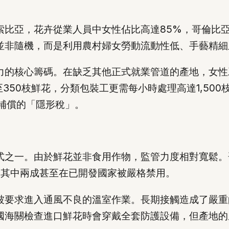
索比亞，花卉從業人員中女性佔比高達85%，哥倫比
並非隨機，而是利用農村婦女勞動流動性低、手藝精細
力的核心籌碼。在缺乏其他正式就業管道的產地，女性
350枝鮮花，分類包裝工更需每小時處理高達1,50
補償的「隱形稅」。
之一。由於鮮花並非食用作物，監管力度相對寬鬆。哥
，其中兩成甚至在已開發國家被嚴格禁用。
便被要求進入通風不良的溫室作業。長期接觸造成了嚴
國海關檢查進口鮮花時會穿戴全套防護設備，但產地的