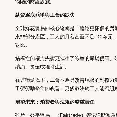
簡陋的防護設施。
薪資逐底競爭與工會的缺失
全球鮮花貿易的核心邏輯是「追逐更廉價的勞
東非部分產區，工人的月薪甚至不足100歐元，
對比。
結構性的權力失衡更催生了嚴重的職場侵害。
續約、獎金或維持生計。
在這種環境下，工會本應是改善現狀的制衡力
了勞勞動條件的改善，更多取決於工人能否組
展望未來：消費者與法規的雙重責任
雖然「公平貿易」（Fairtrade）等認證