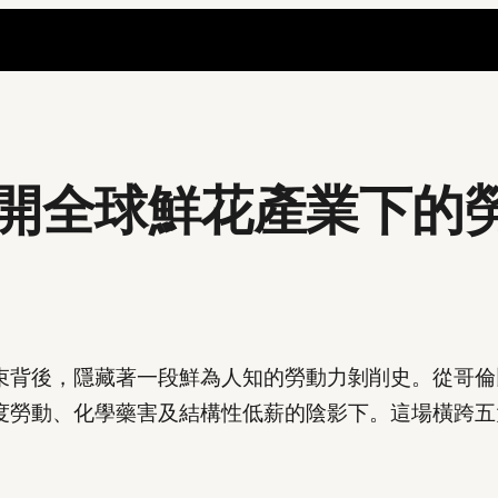
開全球鮮花產業下的
束背後，隱藏著一段鮮為人知的勞動力剝削史。從哥倫
度勞動、化學藥害及結構性低薪的陰影下。這場橫跨五