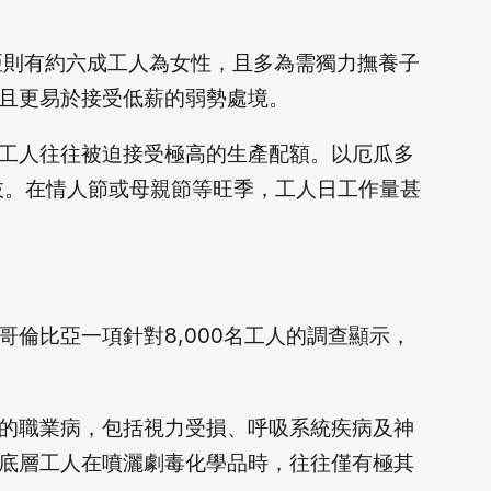
亞則有約六成工人為女性，且多為需獨力撫養子
且更易於接受低薪的弱勢處境。
工人往往被迫接受極高的生產配額。以厄瓜多
0枝。在情人節或母親節等旺季，工人日工作量甚
倫比亞一項針對8,000名工人的調查顯示，
重的職業病，包括視力受損、呼吸系統疾病及神
底層工人在噴灑劇毒化學品時，往往僅有極其