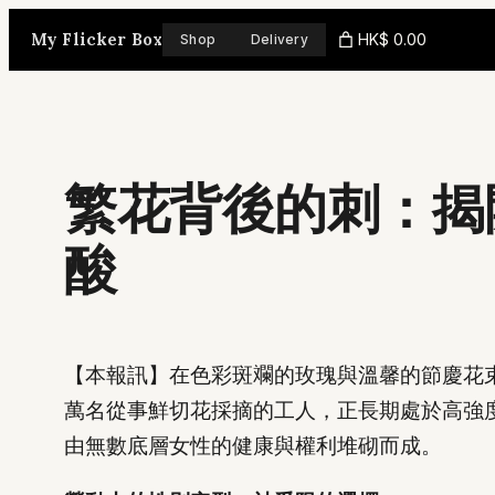
Skip
My Flicker Box
HK$ 0.00
Shop
Delivery
to
content
繁花背後的刺：揭
酸
【本報訊】在色彩斑斕的玫瑰與溫馨的節慶花
萬名從事鮮切花採摘的工人，正長期處於高強
由無數底層女性的健康與權利堆砌而成。