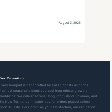
August 3, 2026
Our Commitment
Every bouquet is handcrafted by skilled florists using the
freshest seasonal blooms sourced from ethical growers
worldwide. We deliver across Hong Kong Island, Kowloon, and
the New Territories — same-day for orders placed before
noon. Quality is our promise; your satisfaction, our reputation.