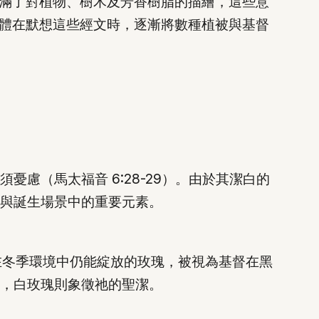
滿了對植物、樹木及芳香樹脂的描繪，這些意
體在默想這些經文時，逐漸將數種植被與基督
慮（馬太福音 6:28-29）。由於其潔白的
與誕生場景中的重要元素。
。在冬季環境中仍能綻放的玫瑰，被視為基督在黑
，白玫瑰則象徵祂的聖潔。