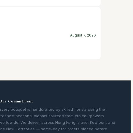
August 7, 2026
Our Commitment
Every bouquet is handcrafted by skilled florists using the
freshest seasonal blooms sourced from ethical growers
worldwide. We deliver across Hong Kong Island, Kowloon, and
the New Territories — same-day for orders placed before