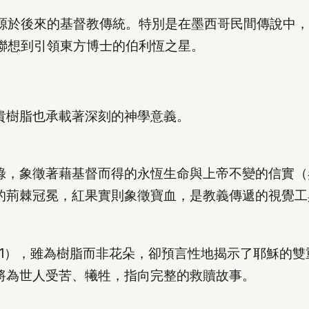
源於後來的基督教傳統。特別是在墨西哥民間傳說中，
聯想到引領東方博士的伯利恆之星。
貴樹脂也承載著深刻的神學意義。
象徵著藉基督而得的永恆生命與上帝不變的信實（參以賽亞
的荊棘冠冕，紅果實則象徵寶血，是教義傳遞的視覺工
:11），雖為樹脂而非花朵，卻預言性地揭示了耶穌的
將為世人受苦、犧牲，指向完整的救贖故事。