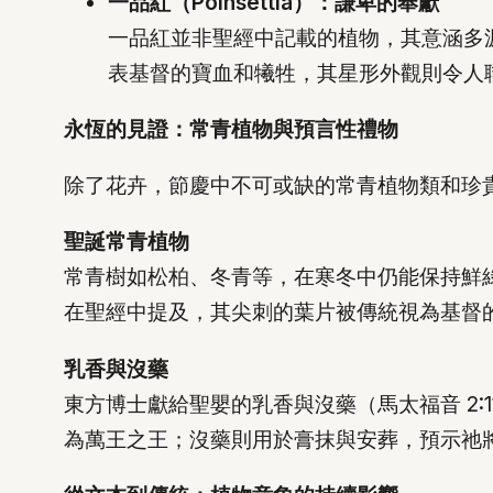
一品紅（Poinsettia）：謙卑的奉獻
一品紅並非聖經中記載的植物，其意涵多
表基督的寶血和犧牲，其星形外觀則令人
永恆的見證：常青植物與預言性禮物
除了花卉，節慶中不可或缺的常青植物類和珍
聖誕常青植物
常青樹如松柏、冬青等，在寒冬中仍能保持鮮綠，
在聖經中提及，其尖刺的葉片被傳統視為基督
乳香與沒藥
東方博士獻給聖嬰的乳香與沒藥（馬太福音 2
為萬王之王；沒藥則用於膏抹與安葬，預示祂