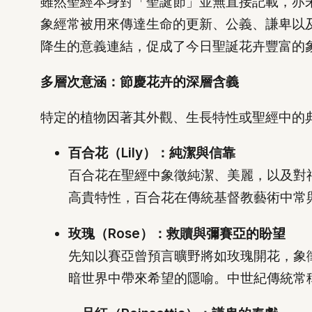
雖然聖經本身對「聖誕節」並無直接記載，亦
象經常被用來傳達生命的更新、公義、謙卑以
降生的意義連結，促成了今日聖誕花卉豐富的
多層次意涵：節慶花卉的深層含義
特定的植物因著其外觀、生長特性或聖經中的
百合花（Lily）：純潔與信靠
百合花在聖經中象徵純潔、美麗，以及對神
高貴特性，百合花在傳統基督教藝術中常
玫瑰（Rose）：救贖與彌賽亞的盼望
先知以賽亞曾預言曠野將如玫瑰開花，象徵
暗世界中帶來希望的隱喻。中世紀傳統常