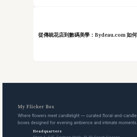
從傳統花店到數碼美學：Bydeau.com 
My Flicker Box
Where flowers meet candlelight — curated floral-and-candle
boxes designed for evening ambience and intimate moments
Headquarters