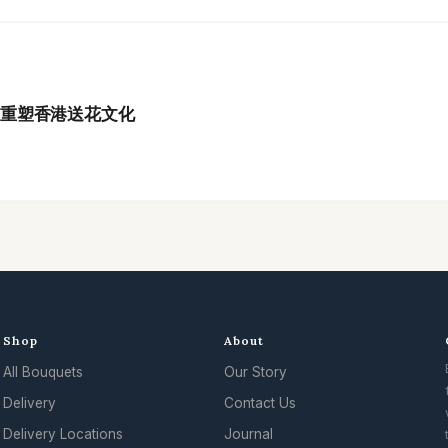
如何重塑香港送花文化
Shop
About
All Bouquets
Our Story
.
Delivery
Contact Us
Delivery Locations
Journal