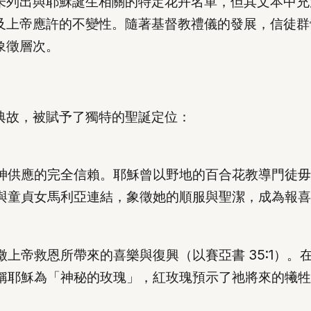
未列出與耶穌誕生相關的特定花卉名單，但其文本中充
及上帝應許的不變性。隨著基督教禮儀的發展，信徒群
象徵層次。
典故，被賦予了獨特的聖誕定位：
供應的完全信賴。耶穌曾以野地的百合花教導門徒毋須憂
與童貞女馬利亞連結，象徵她的順服與聖潔，成為報喜
上帝救恩所帶來的喜樂與復興（以賽亞書 35:1）
稱耶穌為「神秘的玫瑰」，紅玫瑰預示了祂將來的犧牲