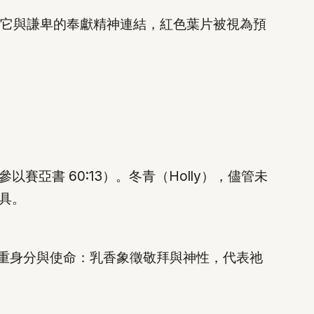
它與謙卑的奉獻精神連結，紅色葉片被視為預
書 60:13）。冬青（Holly），儘管未
具。
雙重身分與使命：乳香象徵敬拜與神性，代表祂