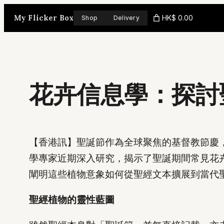
Skip
My Flicker Box
HK$ 0.00
Shop
Delivery
to
content
花卉信息學：探討
【香港訊】聖誕節作為全球聚焦的基督教節慶
學專家近期深入研究，揭示了聖誕期間常見花
闡明這些植物意象如何從聖經文本擴展到當代
聖經植物的靈性藍圖