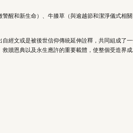
徵警醒和新生命）、牛膝草（與逾越節和潔淨儀式相關
出自經文或是被後世信仰傳統延伸詮釋，共同組成了一
、救贖恩典以及永生應許的重要載體，使整個受造界成