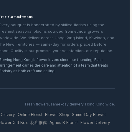
Our Commitment
Every bouquet is handcrafted by skilled florists using the
freshest seasonal blooms sourced from ethical growers
worldwide. We deliver across Hong Kong Island, Kowloon, and
the New Territories — same-day for orders placed before
noon. Quality is our promise; your satisfaction, our reputation.
Serving Hong Kong’s flower lovers since our founding. Each
arrangement carries the care and attention of a team that treats
floristry as both craft and calling.
Fresh flowers, same-day delivery, Hong Kong wide.
 Delivery
Online Florist
Flower Shop
Same-Day Flower
·
·
·
Flower Gift Box
花店推薦
Agnes B Florist
Flower Delivery
·
·
·