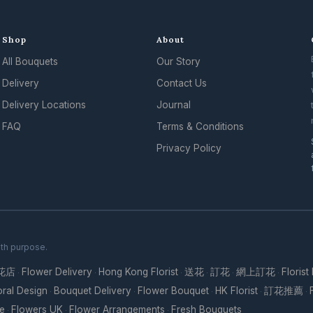
Shop
About
All Bouquets
Our Story
.
Delivery
Contact Us
Delivery Locations
Journal
FAQ
Terms & Conditions
Privacy Policy
ith purpose.
花店
Flower Delivery
Hong Kong Florist
送花
訂花
網上訂花
Florist
·
·
·
·
·
·
oral Design
Bouquet Delivery
Flower Bouquet
HK Florist
訂花推薦
·
·
·
·
·
re
Flowers UK
Flower Arrangements
Fresh Bouquets
·
·
·