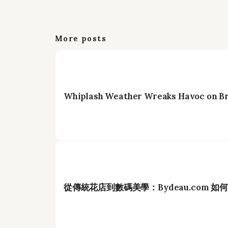
More posts
Whiplash Weather Wreaks Havoc on Br
從傳統花店到數碼美學：Bydeau.com 