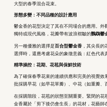
大型的春季混合花束。
形態多變：不同品種的設計應用
鬱金香的花型決定了其在不同場合的應用。外
獨特或現代風格，花瓣帶有波浪褶皺的
鸚鵡鬱
另一種優雅的選擇是
百合型鬱金香
，其尖長的
選擇時，還應考慮花朵的象徵意義：紅色代表
精準操控：花期、花苞與保鮮技術
為了確保春季花束的連續供應和完美的視覺效
批採購早花（如早花單瓣）、中花（如重瓣、
在採購階段，花苞的狀態至關重要。緊閉的花
金香屬於「剪下後仍會生長」的花材，花藝師