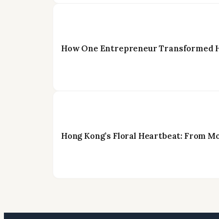
How One Entrepreneur Transformed Ho
Hong Kong’s Floral Heartbeat: From M