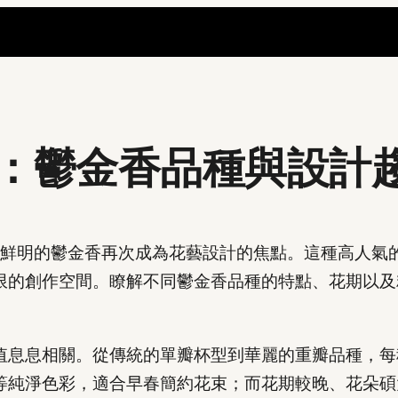
：鬱金香品種與設計
色彩鮮明的鬱金香再次成為花藝設計的焦點。這種高人氣
限的創作空間。瞭解不同鬱金香品種的特點、花期以及
值息息相關。從傳統的單瓣杯型到華麗的重瓣品種，每
等純淨色彩，適合早春簡約花束；而花期較晚、花朵碩