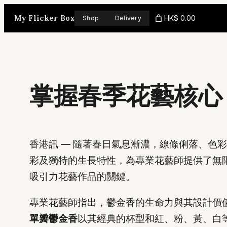
Skip
My Flicker Box
HK$ 0.00
Shop
Delivery
to
content
掌握春季花藝核心
香港訊 — 隨著春日氣息漸濃，線條俐落、
彩及獨特的生長特性，為專業花藝師提供了無
吸引力花藝作品的關鍵。
專業花藝師指出，鬱金香的生命力與其設計價
單瓣鬱金香
以其經典的杯型和紅、粉、黃、白