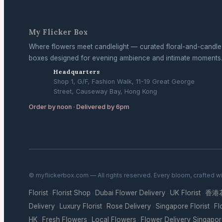
My Flicker Box
Where flowers meet candlelight — curated floral-and-candle
boxes designed for evening ambience and intimate moments
Headquarters
Shop 1, G/F, Fashion Walk, 11-19 Great George
Street, Causeway Bay, Hong Kong
Order by noon · Delivered by 6pm
© myflickerbox.com — All rights reserved. Every bloom, crafted w
Florist
Florist Shop
Dubai Flower Delivery
UK Florist
香港
·
·
·
·
Delivery
Luxury Florist
Rose Delivery
Singapore Florist
Fl
·
·
·
·
HK
Fresh Flowers
Local Flowers
Flower Delivery Singapo
·
·
·