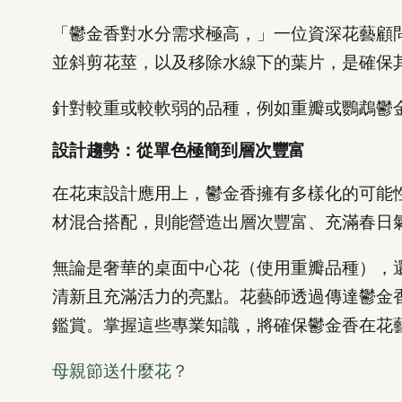
「鬱金香對水分需求極高，」一位資深花藝顧問
並斜剪花莖，以及移除水線下的葉片，是確保
針對較重或較軟弱的品種，例如重瓣或鸚鵡鬱
設計趨勢：從單色極簡到層次豐富
在花束設計應用上，鬱金香擁有多樣化的可能
材混合搭配，則能營造出層次豐富、充滿春日
無論是奢華的桌面中心花（使用重瓣品種），
清新且充滿活力的亮點。花藝師透過傳達鬱金
鑑賞。掌握這些專業知識，將確保鬱金香在花
母親節送什麼花？