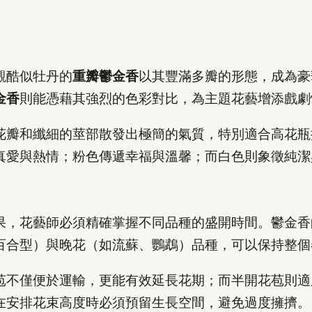
觀酷似牡丹的
重瓣鬱金香
以其豐滿多瓣的形態，成為豪
金香
則能憑藉其強烈的色彩對比，為主題花藝增添戲劇
花瓣和纖細的莖部散發出極簡的氣質，特別適合高花瓶
真愛與熱情；粉色傳遞幸福與溫馨；而白色則象徵純潔
果，花藝師必須精確掌握不同品種的盛開時間。鬱金香
百合型）與晚花（如流蘇、鸚鵡）品種，可以保持整個
苞不僅便於運輸，更能有效延長花期；而半開花苞則適
在安排花束高度時必須預留生長空間，避免過度擁擠。