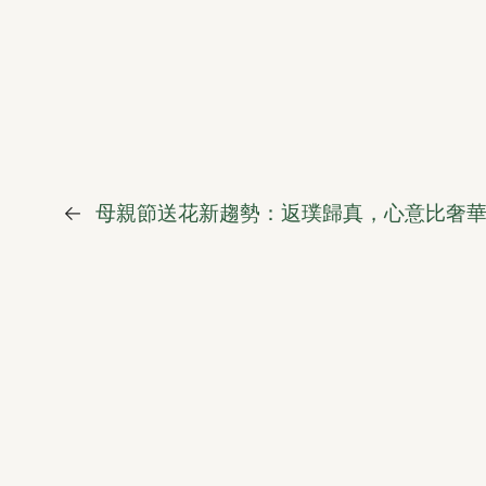
←
母親節送花新趨勢：返璞歸真，心意比奢