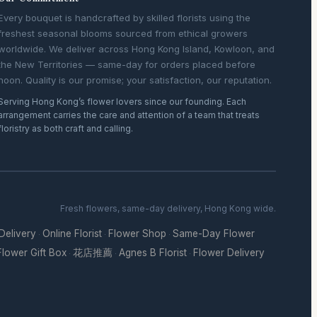
Every bouquet is handcrafted by skilled florists using the
freshest seasonal blooms sourced from ethical growers
worldwide. We deliver across Hong Kong Island, Kowloon, and
the New Territories — same-day for orders placed before
noon. Quality is our promise; your satisfaction, our reputation.
Serving Hong Kong’s flower lovers since our founding. Each
arrangement carries the care and attention of a team that treats
floristry as both craft and calling.
Fresh flowers, same-day delivery, Hong Kong wide.
 Delivery
Online Florist
Flower Shop
Same-Day Flower
·
·
·
Flower Gift Box
花店推薦
Agnes B Florist
Flower Delivery
·
·
·