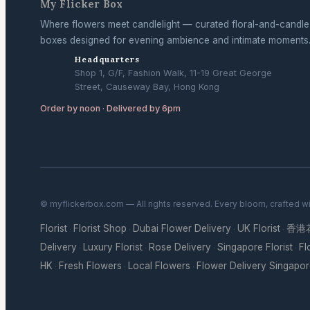
My Flicker Box
Where flowers meet candlelight — curated floral-and-candle
boxes designed for evening ambience and intimate moments
Headquarters
Shop 1, G/F, Fashion Walk, 11-19 Great George
Street, Causeway Bay, Hong Kong
Order by noon · Delivered by 6pm
© myflickerbox.com — All rights reserved. Every bloom, crafted w
Florist
Florist Shop
Dubai Flower Delivery
UK Florist
香港
·
·
·
·
Delivery
Luxury Florist
Rose Delivery
Singapore Florist
Fl
·
·
·
·
HK
Fresh Flowers
Local Flowers
Flower Delivery Singapo
·
·
·