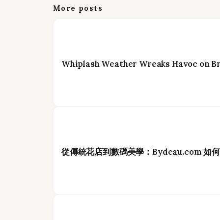
More posts
Whiplash Weather Wreaks Havoc on Br
從傳統花店到數碼美學：Bydeau.com 