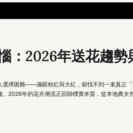
惱：2026年送花趨
入選擇困難——滿眼粉紅與大紅，卻找不到一束真正「
。2026年的花卉潮流正回歸樸實本質，從本地農夫