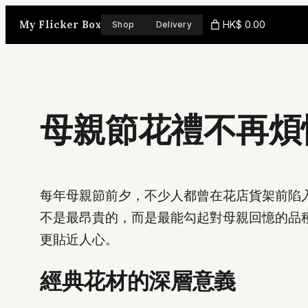
Skip
My Flicker Box
HK$ 0.00
Shop
Delivery
to
content
母親節花禮不再煩
每年母親節前夕，不少人都曾在花店貨架前陷
不是最昂貴的，而是最能勾起對母親回憶的品種
更貼近人心。
經典花材的深層意義