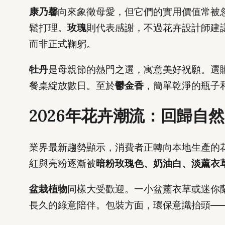
康乃馨
向來象徵母愛，但它們的實用價值常被
鬆打理。
玫瑰
則代表感謝，不過花卉設計師建
而非正式鞠躬。
牡丹
是母親節的熱門之選，寓意美好祝願。選
餐桌綻放數日。至於
鬱金香
，簡單乾淨的瓶子
2026年花卉潮流：回歸自然
業界最新趨勢顯示，消費者正轉向本地生產的
紅與亮粉逐漸被
暗粉玫瑰色、奶油白、淡薰衣
盆栽植物
同樣大受歡迎。一小盆薰衣草或迷你
長久的綠意陪伴。包裝方面，環保意識抬頭—