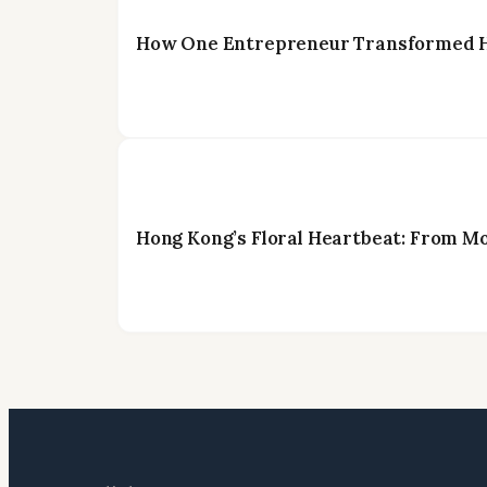
How One Entrepreneur Transformed Ho
Hong Kong’s Floral Heartbeat: From M