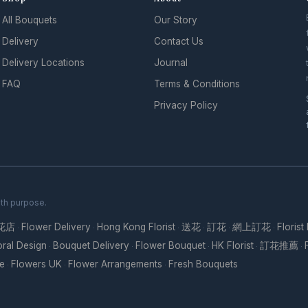
All Bouquets
Our Story
.
Delivery
Contact Us
Delivery Locations
Journal
FAQ
Terms & Conditions
Privacy Policy
ith purpose.
花店
Flower Delivery
Hong Kong Florist
送花
訂花
網上訂花
Florist
·
·
·
·
·
·
oral Design
Bouquet Delivery
Flower Bouquet
HK Florist
訂花推薦
·
·
·
·
·
re
Flowers UK
Flower Arrangements
Fresh Bouquets
·
·
·