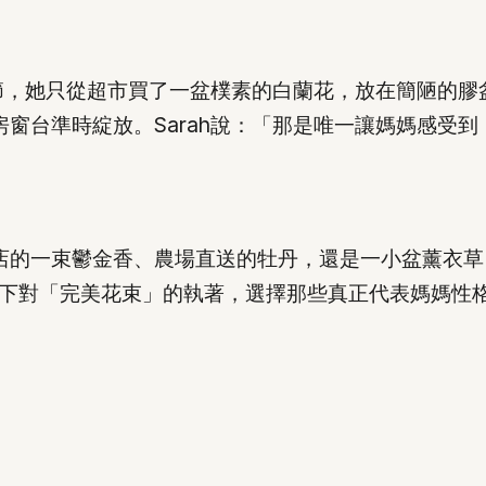
親節，她只從超市買了一盆樸素的白蘭花，放在簡陋的
窗台準時綻放。Sarah說：「那是唯一讓媽媽感受
店的一束鬱金香、農場直送的牡丹，還是一小盆薰衣草
放下對「完美花束」的執著，選擇那些真正代表媽媽性