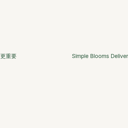
華更重要
Simple Blooms Delive