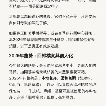
不精緻——而是因為我記得了。
這就是母親節送花的奧義。它們不必完美，只需要來
自你對母親的深刻了解。
如果你正盯著手機螢幕，或在春季的花園中心徘徊，
為2026年母親節苦惱該選什麼花，讓我來幫你省去
煩惱。以下是真正有效的建議。
2026年趨勢：回歸樸實與個人化
今年最大的轉變，是人們開始思考更小、更個人化的
選擇。拋開那些兩天就枯萎的大型繁複花束吧。
2026年的趨勢是：
本地花卉、柔和色調
（如塵粉、
奶油白、鼠尾草綠），以及可以直接丟進堆肥箱的環
保包裝——牛皮紙、麻繩，甚至可重複使用的布料包
裹，充滿「鄉村廚房」風格，毫無壓力。