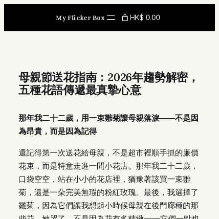
Skip
HK$ 0.00
My Flicker Box
to
content
母親節送花指南：2026年趨勢解密，
五種花語傳遞最真摯心意
那年我二十二歲，用一束雛菊讓母親落淚——不是因
為昂貴，而是因為記得
還記得第一次送花給母親，不是超市裡順手抓的廉價
花束，而是特意走進一間小花店。那年我二十二歲，
口袋空空，站在小小的花店裡，猶豫著該買一束雛
菊，還是一朵完美無瑕的粉紅玫瑰。最後，我選擇了
雛菊，因為它們讓我想起小時候母親在後門廊種的那
些花。她哭了。不是因為花有多精緻——它們一點也