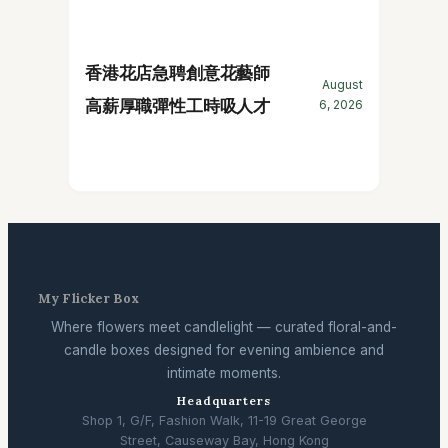
香港花店急聘創意花藝師
August
高薪厚職彈性工時吸人才
6, 2026
My Flicker Box
Where flowers meet candlelight — curated floral-and-
candle boxes designed for evening ambience and
intimate moments.
Headquarters
Shop 1, G/F, Fashion Walk, 11-19 Great George
Street, Causeway Bay, Hong Kong