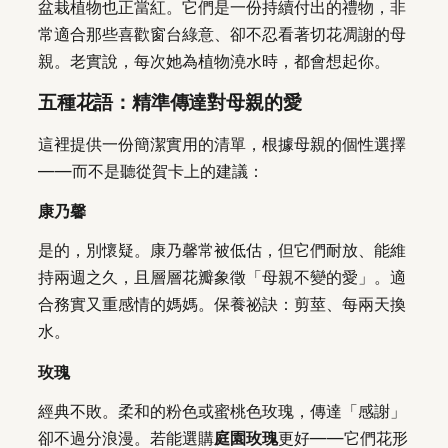
盆栽植物也正當紅。它們是一份持續付出的禮物，非
常適合那些喜歡窗台綠意、卻不忍看著切花凋謝的母
親。老實說，每次她為植物澆水時，都會想起你。
五種花語：精準傳達對母親的愛
這裡提供一份簡潔實用的清單，根據母親的個性選擇
——而不是聽從賀卡上的建議：
康乃馨
是的，別懷疑。康乃馨常被低估，但它們耐放、能維
持兩週之久，且層層花瓣象徵「母親不變的愛」。適
合務實又重感情的媽媽。保養祕訣：剪莖、每兩天換
水。
玫瑰
經典不敗。柔和的粉色或蜜桃色玫瑰，傳達「感謝」
卻不過分浪漫。若能選購
庭園玫瑰
更好——它們花形