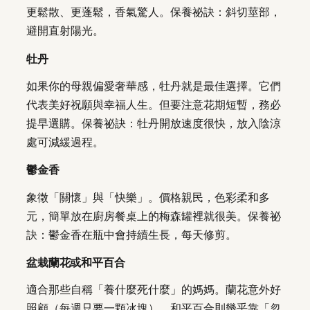
更鬆散、更蓬鬆，香氣驚人。保養祕訣：斜切莖部，
避開直射陽光。
牡丹
如果你的母親偏愛奢華感，牡丹就是最佳選擇。它們
代表美好祝願與幸福人生。但要注意花期短暫，務必
提早選購。保養祕訣：牡丹開放速度很快，放入陰涼
處可減緩過程。
鬱金香
象徵「關懷」與「快樂」。價格親民，色彩柔和多
元，簡單放在廚房餐桌上的梅森罐裡就很美。保養祕
訣：鬱金香在瓶中會持續生長，每天修剪。
盆栽蘭花或和平百合
適合那些自稱「養什麼死什麼」的媽媽。蘭花意外好
照顧（每週只要一顆冰塊），和平百合則幾乎靠「忽