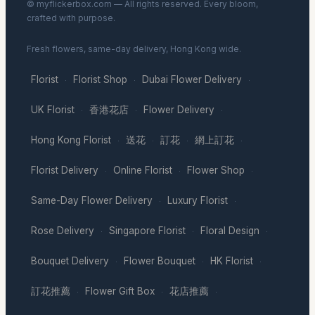
© myflickerbox.com — All rights reserved. Every bloom,
crafted with purpose.
Fresh flowers, same-day delivery, Hong Kong wide.
Florist
Florist Shop
Dubai Flower Delivery
·
·
·
UK Florist
香港花店
Flower Delivery
·
·
·
Hong Kong Florist
送花
訂花
網上訂花
·
·
·
·
Florist Delivery
Online Florist
Flower Shop
·
·
·
Same-Day Flower Delivery
Luxury Florist
·
·
Rose Delivery
Singapore Florist
Floral Design
·
·
·
Bouquet Delivery
Flower Bouquet
HK Florist
·
·
·
訂花推薦
Flower Gift Box
花店推薦
·
·
·