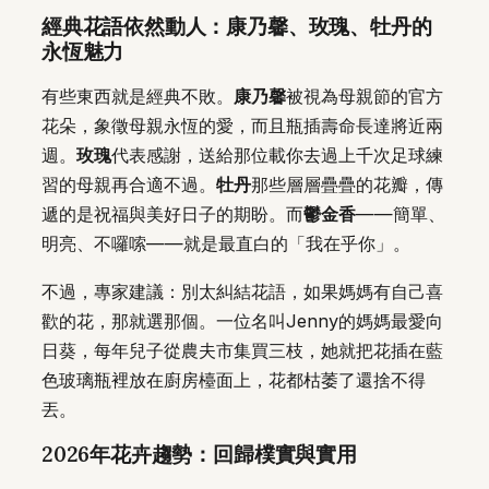
經典花語依然動人：康乃馨、玫瑰、牡丹的
永恆魅力
有些東西就是經典不敗。
康乃馨
被視為母親節的官方
花朵，象徵母親永恆的愛，而且瓶插壽命長達將近兩
週。
玫瑰
代表感謝，送給那位載你去過上千次足球練
習的母親再合適不過。
牡丹
那些層層疊疊的花瓣，傳
遞的是祝福與美好日子的期盼。而
鬱金香
——簡單、
明亮、不囉嗦——就是最直白的「我在乎你」。
不過，專家建議：別太糾結花語，如果媽媽有自己喜
歡的花，那就選那個。一位名叫Jenny的媽媽最愛向
日葵，每年兒子從農夫市集買三枝，她就把花插在藍
色玻璃瓶裡放在廚房檯面上，花都枯萎了還捨不得
丟。
2026年花卉趨勢：回歸樸實與實用