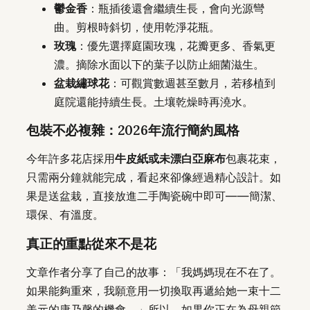
鬱金香
：瓶插後還會繼續生長，會向光源彎
曲。剪根時斜切，使用乾淨花瓶。
玫瑰
：優先選擇庭園玫瑰，花瓣更多、香氣更
濃。摘除水面以下的葉子以防止細菌滋生。
盆栽繡球花
：可觀賞數週甚至數月，若移植到
庭院還能持續生長。土壤乾燥時再澆水。
包裝不必複雜：2026年流行簡約風格
今年許多花店採用
牛皮紙或未漂白亞麻布
包裹花束，
只需兩分鐘就能完成，看起來卻像經過精心設計。如
果是送盆栽，直接放進二手陶瓷碗中即可——簡潔、
環保、有溫度。
真正的重點從來不是花
文章作者分享了自己的故事：「我媽媽現在不在了。
如果能夠重來，我願意用一切換取再遞給她一束十二
美元的康乃馨的機會。」所以，如果你正在為母親節