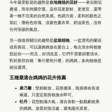
今年最受歡迎的趨勢是
在地種植的花材
——來自附近
農場，而非跨國空運。這些花更新鮮、更便宜，還帶
著一種不完美的自然美感。色調方面，柔和的顏色正
當紅：塵粉色玫瑰、淡紫色薰衣草、奶油黃色，沒有
任何張揚的氣息。
另一個值得關注的趨勢是
盆栽植物
。一盆漂亮的蘭花
或長壽花，可以讓媽媽放在窗台上，每次澆水時都會
想起你——而且，好消息是，它們不需要頻繁澆水。
對於那些自稱「養什麼死什麼」的媽媽，多肉植物是
絕佳選擇。
五種最適合媽媽的花卉推薦
康乃馨
：堅韌耐放，花形優美，瓶插壽命長達
兩週。只需定期剪根換水即可。
牡丹
：花型飽滿大氣，適合喜歡一點戲劇效果
的媽媽。放置於陰涼處，避免陽光直射。