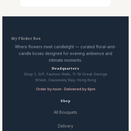
My Flicker Box
Where flowers meet candlelight — curated floral-and-
candle boxes designed for evening ambience and
intimate moments.
Headquarters
Shop 1, G/F, Fashion Walk, 11-19 Great George
Street, Causeway Bay, Hong Kong
Order by noon · Delivered by 6pm
Shop
All Bouquets
Delivery