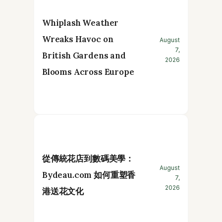
Whiplash Weather
Wreaks Havoc on
August
7,
British Gardens and
2026
Blooms Across Europe
從傳統花店到數碼美學：
August
Bydeau.com 如何重塑香
7,
2026
港送花文化