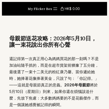
Skip
HK$ 0.00
My Flicker Box
to
content
母親節送花攻略：2026年5月10日，
讓一束花說出你所有心聲
還記得第一次真正用心為媽媽買花的那一刻嗎？不是
加油站隨手抓的，而是在超市貨架前猶豫了五分鐘，
最後選了一束十二美元的粉紅康乃馨。當你遞給她
時，她捧著花像捧著黃金，只說了句：「你記得。」
——這就是母親節真正的意義。
2026年母親節
將於
5月10日（星期日）到來，如果你還在煩惱該送什
麼，先放下焦慮：大多數媽媽要的不是花藝傑作，而
是一個讓她感覺被記得的瞬間。