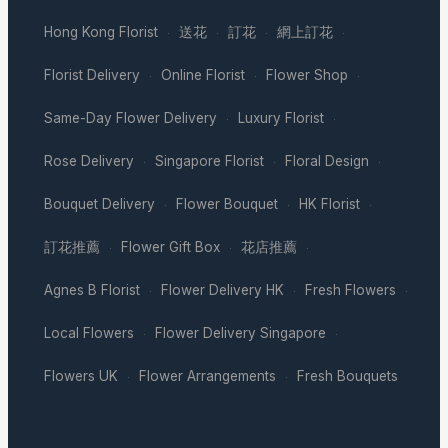
Hong Kong Florist
送花
訂花
網上訂花
·
·
·
·
Florist Delivery
Online Florist
Flower Shop
·
·
·
Same-Day Flower Delivery
Luxury Florist
·
·
Rose Delivery
Singapore Florist
Floral Design
·
·
·
Bouquet Delivery
Flower Bouquet
HK Florist
·
·
·
訂花推薦
Flower Gift Box
花店推薦
·
·
·
Agnes B Florist
Flower Delivery HK
Fresh Flowers
·
·
·
Local Flowers
Flower Delivery Singapore
·
·
Flowers UK
Flower Arrangements
Fresh Bouquets
·
·