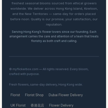
freshest seasonal blooms sourced from ethical growers
worldwide. We deliver across Hong Kong Island, Kowloon,
and the New Territories — same-day for orders placed
before noon. Quality is our promise; your satisfaction, our
reputation.
Serving Hong Kong’s flower lovers since our founding. Each
arrangement carries the care and attention of a team that treats
floristry as both craft and calling.
© myflickerbox.com — All rights reserved. Every bloom,
crafted with purpose.
Fresh flowers, same-day delivery, Hong Kong wide.
Florist
Florist Shop
Dubai Flower Delivery
·
·
·
UK Florist
香港花店
Flower Delivery
·
·
·