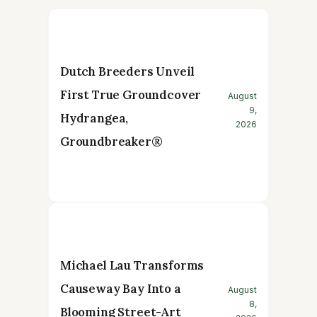
Dutch Breeders Unveil
First True Groundcover
August
9,
Hydrangea,
2026
Groundbreaker®
Michael Lau Transforms
Causeway Bay Into a
August
8,
Blooming Street-Art