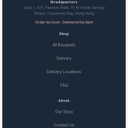
Headquarters
Shop 1, G/F, Fashion Walk, 11-19 Great George
Street, Causeway Bay, Hong Kong
Order by noon · Delivered by 6pm
Shop
All Bouquets
Delivery
Delivery Locations
FAQ
About
Our Story
Contact Us