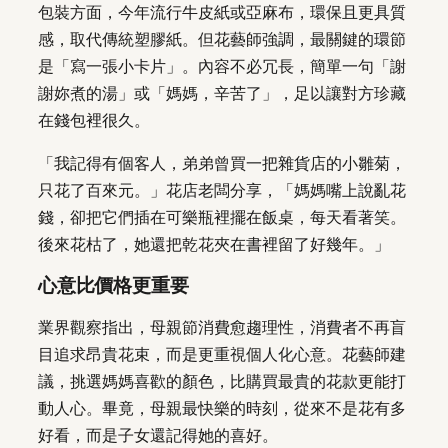
包裝方面，今年流行牛皮紙或亞麻布，環保且更具質
感，取代傳統塑膠紙。但花藝師強調，最關鍵的環節
是「寫一張小卡片」。內容不必冗長，簡單一句「謝
謝妳煮的湯」或「媽媽，辛苦了」，足以讓對方珍藏
在錢包裡很久。
「我記得有個客人，弟弟曾買一把雜貨店的小雛菊，
只花了百來元。」花店老闆分享，「媽媽嘴上說亂花
錢，卻把它們插在可樂瓶裡擺在飯桌，每天看著笑。
後來花枯了，她還把乾花夾在書裡留了好幾年。」
心意比價格更重要
業界觀察指出，母親節消費愈趨理性，消費者不再盲
目追求昂貴花束，而是更重視個人化心意。花藝師建
議，挑選媽媽喜歡的顏色，比購買最貴的花款更能打
動人心。畢竟，母親最快樂的時刻，從來不是花有多
好看，而是子女還記得她的喜好。