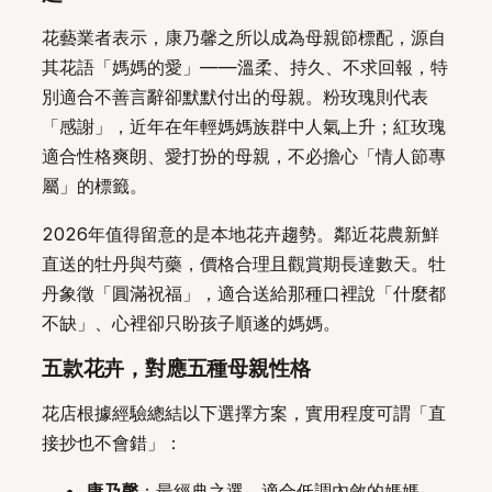
花藝業者表示，康乃馨之所以成為母親節標配，源自
其花語「媽媽的愛」——溫柔、持久、不求回報，特
別適合不善言辭卻默默付出的母親。粉玫瑰則代表
「感謝」，近年在年輕媽媽族群中人氣上升；紅玫瑰
適合性格爽朗、愛打扮的母親，不必擔心「情人節專
屬」的標籤。
2026年值得留意的是本地花卉趨勢。鄰近花農新鮮
直送的牡丹與芍藥，價格合理且觀賞期長達數天。牡
丹象徵「圓滿祝福」，適合送給那種口裡說「什麼都
不缺」、心裡卻只盼孩子順遂的媽媽。
五款花卉，對應五種母親性格
花店根據經驗總結以下選擇方案，實用程度可謂「直
接抄也不會錯」：
康乃馨
：最經典之選，適合低調內斂的媽媽。