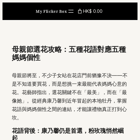
Skip
HK$ 0.00
My Flicker Box
to
content
母親節選花攻略：五種花語對應五種
媽媽個性
母親節將至，不少子女站在花店門前猶豫不決——不
是不知道要買花，而是想挑一束最能代表媽媽心意的
花。花藝師指出，選花關鍵不在「最美」，而在「最
像她」。從經典康乃馨到近年冒起的本地牡丹，掌握
花語與媽媽個性之間的連結，才能讓禮物真正打到心
坎。
花語背後：康乃馨仍是首選，粉玫瑰悄然崛
起