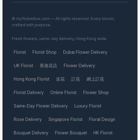
© myflickerbox.com — All rights reserved. Every bloom,
crafted with purpose.
Fresh flowers, same-day delivery, Hong Kong wide.
Florist
Florist Shop
Dubai Flower Delivery
·
·
·
UK Florist
香港花店
Flower Delivery
·
·
·
Hong Kong Florist
送花
訂花
網上訂花
·
·
·
·
Florist Delivery
Online Florist
Flower Shop
·
·
·
Same-Day Flower Delivery
Luxury Florist
·
·
Rose Delivery
Singapore Florist
Floral Design
·
·
·
Bouquet Delivery
Flower Bouquet
HK Florist
·
·
·