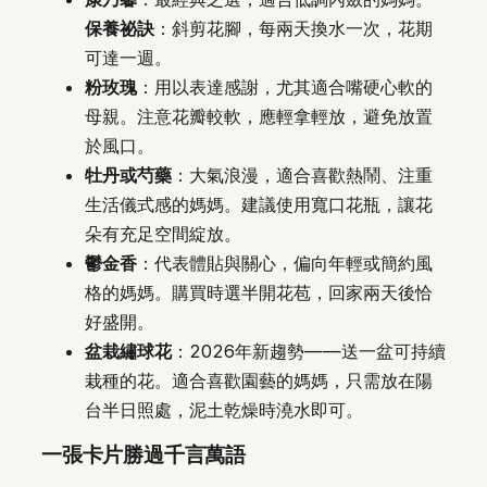
保養祕訣
：斜剪花腳，每兩天換水一次，花期
可達一週。
粉玫瑰
：用以表達感謝，尤其適合嘴硬心軟的
母親。注意花瓣較軟，應輕拿輕放，避免放置
於風口。
牡丹或芍藥
：大氣浪漫，適合喜歡熱鬧、注重
生活儀式感的媽媽。建議使用寬口花瓶，讓花
朵有充足空間綻放。
鬱金香
：代表體貼與關心，偏向年輕或簡約風
格的媽媽。購買時選半開花苞，回家兩天後恰
好盛開。
盆栽繡球花
：2026年新趨勢——送一盆可持續
栽種的花。適合喜歡園藝的媽媽，只需放在陽
台半日照處，泥土乾燥時澆水即可。
一張卡片勝過千言萬語