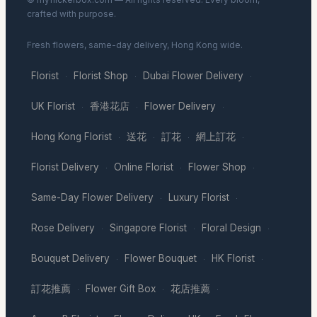
crafted with purpose.
Fresh flowers, same-day delivery, Hong Kong wide.
Florist
Florist Shop
Dubai Flower Delivery
·
·
·
UK Florist
香港花店
Flower Delivery
·
·
·
Hong Kong Florist
送花
訂花
網上訂花
·
·
·
·
Florist Delivery
Online Florist
Flower Shop
·
·
·
Same-Day Flower Delivery
Luxury Florist
·
·
Rose Delivery
Singapore Florist
Floral Design
·
·
·
Bouquet Delivery
Flower Bouquet
HK Florist
·
·
·
訂花推薦
Flower Gift Box
花店推薦
·
·
·