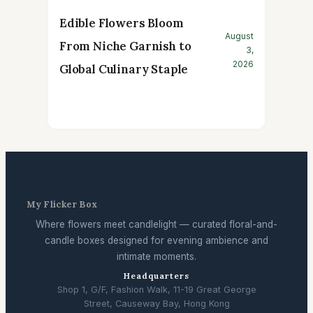
Edible Flowers Bloom
August
From Niche Garnish to
3,
2026
Global Culinary Staple
My Flicker Box
Where flowers meet candlelight — curated floral-and-
candle boxes designed for evening ambience and
intimate moments.
Headquarters
Shop 1, G/F, Fashion Walk, 11-19 Great George
Street, Causeway Bay, Hong Kong