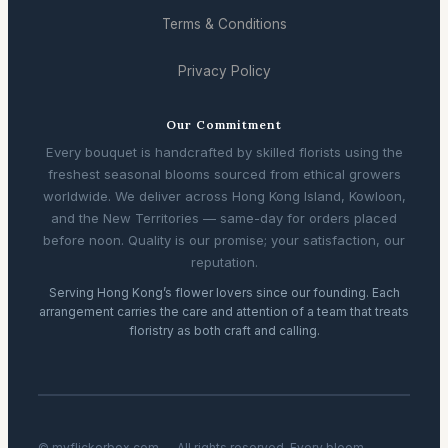
Terms & Conditions
Privacy Policy
Our Commitment
Every bouquet is handcrafted by skilled florists using the
freshest seasonal blooms sourced from ethical growers
worldwide. We deliver across Hong Kong Island, Kowloon,
and the New Territories — same-day for orders placed
before noon. Quality is our promise; your satisfaction, our
reputation.
Serving Hong Kong’s flower lovers since our founding. Each
arrangement carries the care and attention of a team that treats
floristry as both craft and calling.
© myflickerbox.com — All rights reserved. Every bloom,