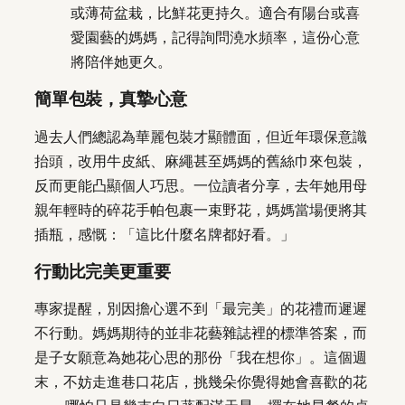
或薄荷盆栽，比鮮花更持久。適合有陽台或喜
愛園藝的媽媽，記得詢問澆水頻率，這份心意
將陪伴她更久。
簡單包裝，真摯心意
過去人們總認為華麗包裝才顯體面，但近年環保意識
抬頭，改用牛皮紙、麻繩甚至媽媽的舊絲巾來包裝，
反而更能凸顯個人巧思。一位讀者分享，去年她用母
親年輕時的碎花手帕包裹一束野花，媽媽當場便將其
插瓶，感慨：「這比什麼名牌都好看。」
行動比完美更重要
專家提醒，別因擔心選不到「最完美」的花禮而遲遲
不行動。媽媽期待的並非花藝雜誌裡的標準答案，而
是子女願意為她花心思的那份「我在想你」。這個週
末，不妨走進巷口花店，挑幾朵你覺得她會喜歡的花