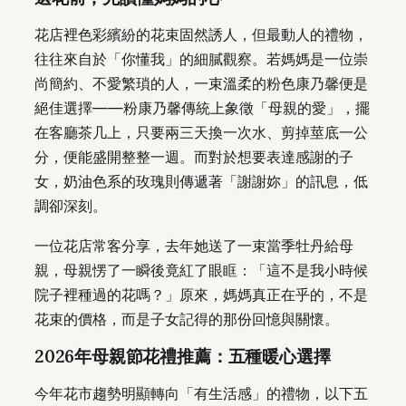
花店裡色彩繽紛的花束固然誘人，但最動人的禮物，
往往來自於「你懂我」的細膩觀察。若媽媽是一位崇
尚簡約、不愛繁瑣的人，一束溫柔的粉色康乃馨便是
絕佳選擇——粉康乃馨傳統上象徵「母親的愛」，擺
在客廳茶几上，只要兩三天換一次水、剪掉莖底一公
分，便能盛開整整一週。而對於想要表達感謝的子
女，奶油色系的玫瑰則傳遞著「謝謝妳」的訊息，低
調卻深刻。
一位花店常客分享，去年她送了一束當季牡丹給母
親，母親愣了一瞬後竟紅了眼眶：「這不是我小時候
院子裡種過的花嗎？」原來，媽媽真正在乎的，不是
花束的價格，而是子女記得的那份回憶與關懷。
2026年母親節花禮推薦：五種暖心選擇
今年花市趨勢明顯轉向「有生活感」的禮物，以下五