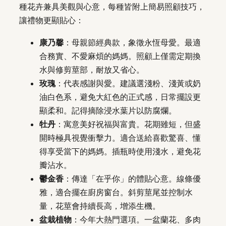
種花卉兼具美觀與心意，每種皆附上簡易照顧技巧，
讓禮物更顯貼心：
康乃馨
：母親節經典款，象徵永恆母愛。最適
合務實、不愛麻煩的媽媽。照顧上僅需定期換
水與修剪莖部，耐放又省心。
玫瑰
：代表感謝與愛。建議選淺粉、淺黃或奶
油白色系，避免大紅色的正式感，日常擺設更
顯柔和。記得摘除浸水葉片以防腐爛。
牡丹
：寓意美好祝福與富貴。花期雖短，但盛
開時極具視覺衝擊力。適合送給喜歡驚喜、懂
得享受當下的媽媽。插瓶時使用淺水，避免花
瓣沾水。
鬱金香
：傳達「在乎你」的體貼心意。線條優
雅，適合擺在廚房窗台。斜剪莖尾並控制水
量，花莖會持續長高，增添生機。
盆栽植物
：今年大熱門選項。一盆蘭花、多肉