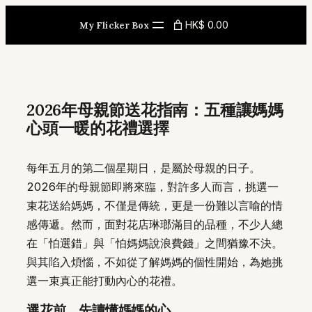
Skip
HK$ 0.00
My Flicker Box
to
content
2026年母親節送花指南：五種讓媽媽
心頭一暖的花禮選擇
每年五月的第二個星期日，是屬於母親的日子。
2026年的母親節即將來臨，對許多人而言，挑選一
束花送給媽媽，不僅是傳統，更是一份難以言喻的情
感傳遞。然而，面對花店琳瑯滿目的品種，不少人總
在「怕選錯」與「怕媽媽說浪費錢」之間猶豫不決。
與其陷入煩惱，不如從了解媽媽的個性開始，為她挑
選一束真正能打動內心的花禮。
選花前，先讀懂媽媽的心