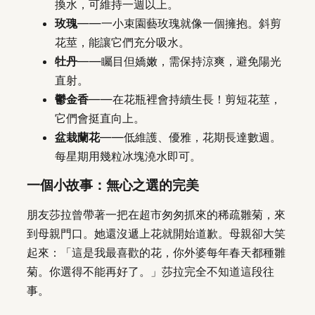
換水，可維持一週以上。
玫瑰
——一小束園藝玫瑰就像一個擁抱。斜剪
花莖，能讓它們充分吸水。
牡丹
——矚目但嬌嫩，需保持涼爽，避免陽光
直射。
鬱金香
——在花瓶裡會持續生長！剪短花莖，
它們會挺直向上。
盆栽蘭花
——低維護、優雅，花期長達數週。
每星期用幾粒冰塊澆水即可。
一個小故事：無心之選的完美
朋友莎拉曾帶著一把在超市匆匆抓來的稀疏雛菊，來
到母親門口。她還沒遞上花就開始道歉。母親卻大笑
起來：「這是我最喜歡的花，你外婆每年春天都種雛
菊。你選得不能再好了。」莎拉完全不知道這段往
事。