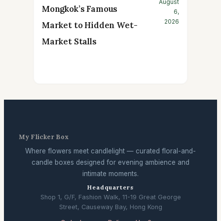
August
Mongkok’s Famous
6,
2026
Market to Hidden Wet-
Market Stalls
My Flicker Box
Where flowers meet candlelight — curated floral-and-
candle boxes designed for evening ambience and
intimate moments.
Headquarters
Shop 1, G/F, Fashion Walk, 11-19 Great George
Street, Causeway Bay, Hong Kong