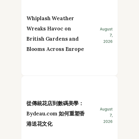
Whiplash Weather
Wreaks Havoc on
August
7,
British Gardens and
2026
Blooms Across Europe
從傳統花店到數碼美學：
August
Bydeau.com 如何重塑香
7,
2026
港送花文化