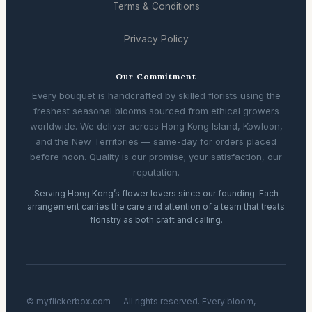
Terms & Conditions
Privacy Policy
Our Commitment
Every bouquet is handcrafted by skilled florists using the
freshest seasonal blooms sourced from ethical growers
worldwide. We deliver across Hong Kong Island, Kowloon,
and the New Territories — same-day for orders placed
before noon. Quality is our promise; your satisfaction, our
reputation.
Serving Hong Kong’s flower lovers since our founding. Each
arrangement carries the care and attention of a team that treats
floristry as both craft and calling.
© myflickerbox.com — All rights reserved. Every bloom,