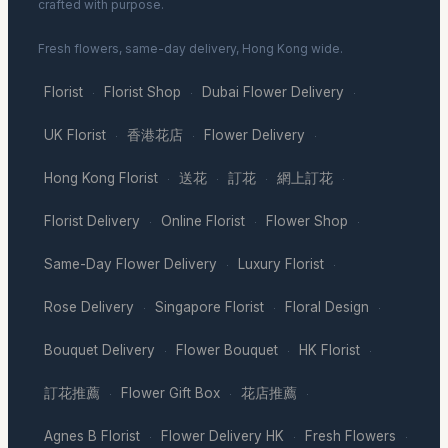
crafted with purpose.
Fresh flowers, same-day delivery, Hong Kong wide.
Florist
Florist Shop
Dubai Flower Delivery
·
·
·
UK Florist
香港花店
Flower Delivery
·
·
·
Hong Kong Florist
送花
訂花
網上訂花
·
·
·
·
Florist Delivery
Online Florist
Flower Shop
·
·
·
Same-Day Flower Delivery
Luxury Florist
·
·
Rose Delivery
Singapore Florist
Floral Design
·
·
·
Bouquet Delivery
Flower Bouquet
HK Florist
·
·
·
訂花推薦
Flower Gift Box
花店推薦
·
·
·
Agnes B Florist
Flower Delivery HK
Fresh Flowers
·
·
·