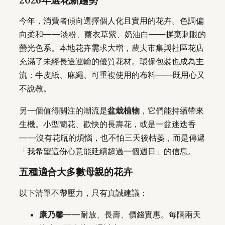
2026年選花新趨勢
今年，消費者傾向選擇個人化且實用的花卉。色調偏
向柔和——淡粉、薰衣草紫、奶油白——摒棄刺眼的
螢光色系。本地花卉需求大增，農夫市集與社區花店
充滿了未經長途運輸的優質花材。環保包裝也成為主
流：牛皮紙、麻繩、可重複使用的布料——既用心又
不說教。
另一個值得關注的潮流是
盆栽植物
，它們能持續帶來
生機。小型蘭花、歡快的長壽花，或是一盆迷迭香
——沒有花瓶的煩惱，也不怕三天後枯萎，而是傳遞
「我希望這份心意能延續超過一個週日」的信息。
五種適合大多數母親的花卉
以下清單不帶壓力，只有真誠建議：
康乃馨
——耐放、長壽、價錢實惠。每隔兩天