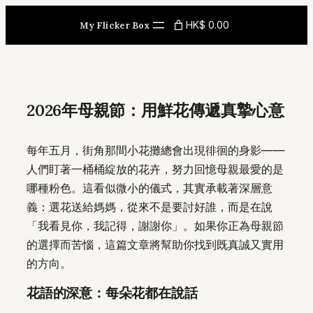
Skip
HK$ 0.00
My Flicker Box
to
content
2026年母親節：用鮮花傳遞真摯心意
每年五月，街角那間小花攤總會出現徘徊的身影——
人們盯著一桶桶綻放的花卉，努力回憶母親最愛的是
哪種粉色。這看似微小的儀式，其實承載著深層意
義：選花送給媽媽，從來不是要討好誰，而是在說
「我看見你，我記得，謝謝你」。如果你正為母親節
的選擇而苦惱，這篇文章將幫助你找到既真誠又實用
的方向。
花語的深意：每朵花都在說話