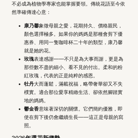
不必成為植物學專家也能掌握要領。傳統花語至今依
然準確傳達心意：
康乃馨
象徵母親之愛，花期持久、價格親民，
顏色選擇極多。如果你的媽媽是那種會剪下優
惠券、用同一隻咖啡杯二十年的類型，康乃馨
就是她的花。
玫瑰
表達感謝——不只是為大事而謝，更是為
那些數不盡的細小、看不見的付出。柔和的粉
紅玫瑰，代表的正是純粹的感恩。
牡丹
大而蓬鬆，滿載祝福，略帶奢華卻又不失
樸實。適合那位愛享精緻生活、卻依然腳踏實
地的媽媽。
鬱金香
意味著深切的關懷。它們簡約優雅，即
使在剪下後仍會繼續生長——這正是母親的寫
照。