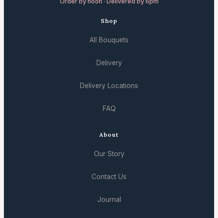
Order by noon · Delivered by 6pm
Shop
All Bouquets
Delivery
Delivery Locations
FAQ
About
Our Story
Contact Us
Journal