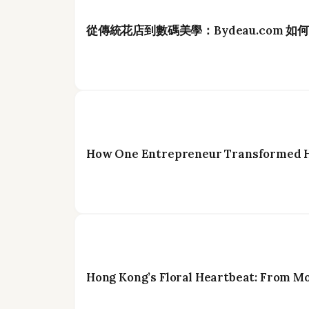
從傳統花店到數碼美學：Bydeau.com 
How One Entrepreneur Transformed Ho
Hong Kong’s Floral Heartbeat: From M