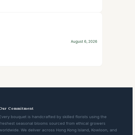
August 6, 2026
Our Commitment
Every bouquet is handcrafted by skilled florists using the
freshest seasonal blooms sourced from ethical growers
worldwide. We deliver across Hong Kong Island, Kowloon, and