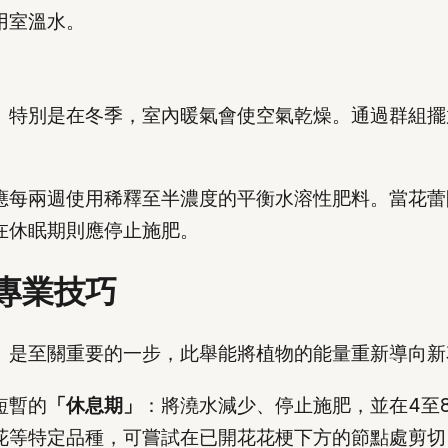
用室溫水。
度。特別是在冬季，室內暖氣會使空氣乾燥。通過群組
應每兩週使用稀釋至半濃度的平衡水溶性肥料。當花蕾
在休眠期則應停止施肥。
專業技巧
）是至關重要的一步，此舉能將植物的能量重新導向新
短暫的
「休息期」
：將澆水減少、停止施肥，並在4至
花等特定品種，可嘗試在已開花花梗下方的節點處剪切