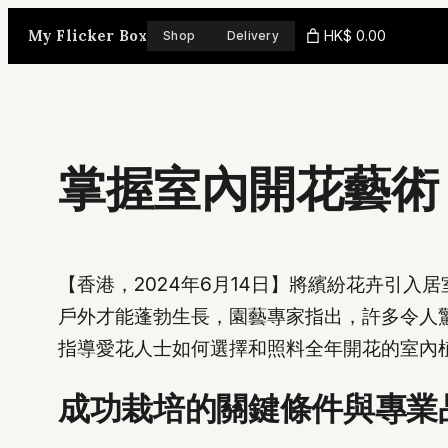
Skip
My Flicker Box
HK$ 0.00
Shop
Delivery
to
content
掌握室內開花藝術
【香港，2024年6月14日】將繽紛花卉引
戶外才能蓬勃生長，園藝專家指出，許多令人
指導愛花人士如何選擇和照料全年開花的室內
成功栽培的關鍵條件與專業