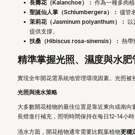
長壽花（Kalanchoe）：
作為一種多肉植
聖誕仙人掌（Schlumbergera）：
儘管
茉莉花（Jasminum polyanthum）：
以
提供支撐。
扶桑（Hibiscus rosa-sinensis）：
熱帶
精準掌握光照、濕度與水肥
實現全年開花需系統地管理環境因素。光照被
光照與澆水策略
大多數開花植物的最佳位置是靠近東向或南向
長燈進行補充，照明時間保持在每日12-14小
澆水方面，開花植物通常需要比觀葉植物
更穩