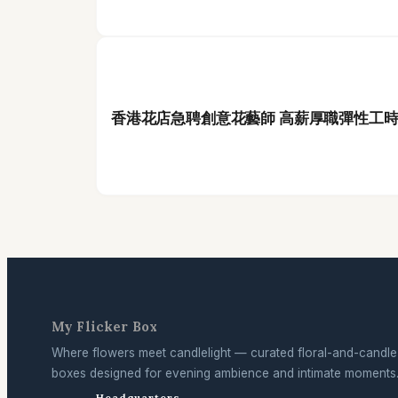
香港花店急聘創意花藝師 高薪厚職彈性工
My Flicker Box
Where flowers meet candlelight — curated floral-and-candle
boxes designed for evening ambience and intimate moments
Headquarters