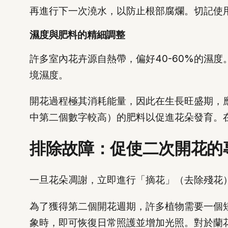
再進行下一次澆水，以防止根部腐爛。切記使
濕度與肥料的精細調整
許多室內花卉源自熱帶，偏好40-60%的濕
境濕度。
開花過程極其消耗能量，因此在生長旺盛期，
中第二個數字較高）的肥料以促進花朵發育。
排除故障：促使二次開花的
一旦花朵凋謝，立即進行「摘花」（去除殘花
為了獲得第二個開花週期，許多植物需要一個
象時，即可恢復日常照護並增加光照。對於蘭