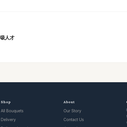
時吸人才
Shop
About
All Bouquets
Our Story
.
Delivery
Contact Us