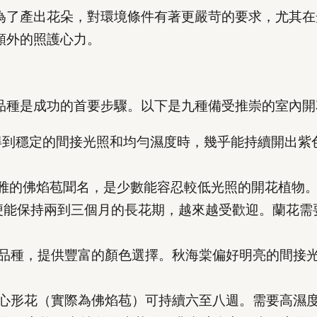
為了產出花朵，對環境條件有著更嚴苛的要求，尤其在
額外的照護心力。
品種是成功的首要步驟。以下是九種備受推崇的室內開
到穩定的間接光照和均勻濕度時，幾乎能持續開出紫
雅的佛焰苞聞名，是少數能容忍較低光照的開花植物
梗能保持兩到三個月的長花期，越來越受歡迎。蘭花需
品種，提供豐富的顏色選擇。秋海棠偏好明亮的間接
心形花（實際為佛焰苞）可持續六至八週。需要高濕