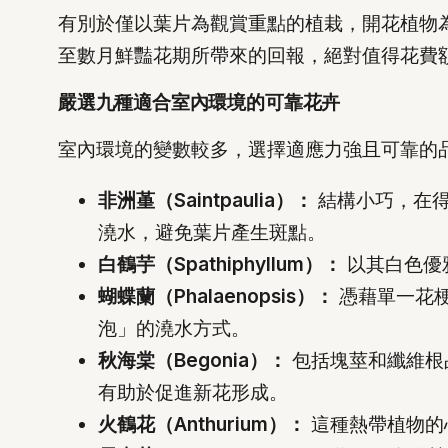
有別於僅以葉片為觀賞重點的植栽，開花植物
至數月鮮豔花期所帶來的回報，絕對值得花費
嚴選九種適合室內環境的可靠花卉
室內環境的變數較多，選擇適應力強且可靠的
非洲堇（Saintpaulia）：
結構小巧，在得
澆水，避免葉片產生斑點。
白鶴芋（Spathiphyllum）：
以其白色優
蝴蝶蘭（Phalaenopsis）：
憑藉單一花
泡」的澆水方式。
秋海棠（Begonia）：
包括塊莖和纖維根
有助於促進新花形成。
火鶴花（Anthurium）：
這種熱帶植物的